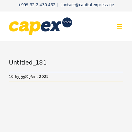
Skip
+995 32 2 430 432
|
contact@capitalexpress.ge
to
content
Untitled_181
10 სექტემბერი , 2025