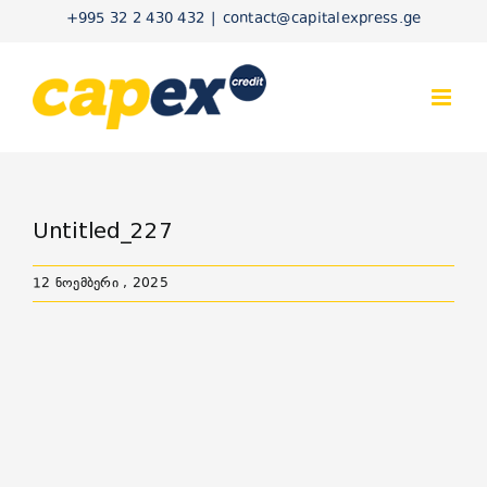
Skip
+995 32 2 430 432
|
contact@capitalexpress.ge
to
content
Untitled_227
12 ნოემბერი , 2025